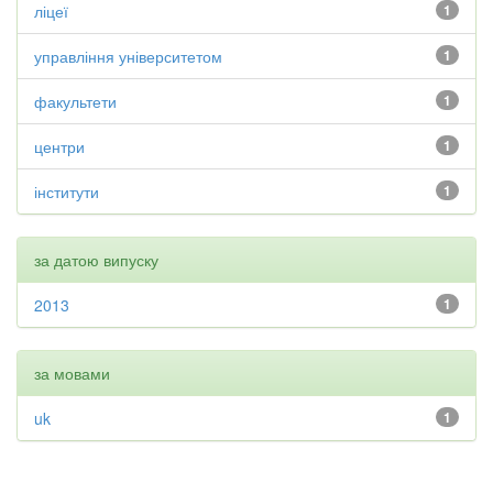
ліцеї
1
управління університетом
1
факультети
1
центри
1
інститути
1
за датою випуску
2013
1
за мовами
uk
1