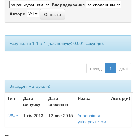
Впорядкування
Автори
Результати 1-1 зі 1 (час пошуку: 0.001 секунди).
назад
1
далі
Знайдені матеріали:
Тип
Дата
Дата
Назва
Автор(и)
випуску
внесення
Other
1-січ-2013
12-лис-2015
Управління
-
університетом