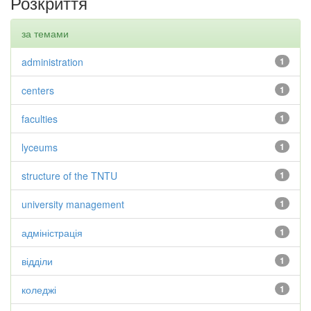
Розкриття
за темами
administration
1
centers
1
faculties
1
lyceums
1
structure of the TNTU
1
university management
1
адміністрація
1
відділи
1
коледжі
1