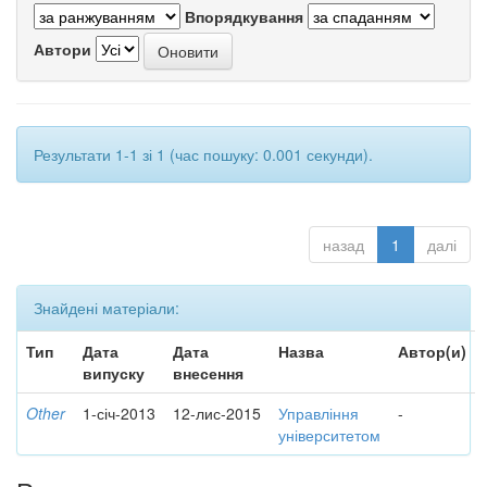
Впорядкування
Автори
Результати 1-1 зі 1 (час пошуку: 0.001 секунди).
назад
1
далі
Знайдені матеріали:
Тип
Дата
Дата
Назва
Автор(и)
випуску
внесення
Other
1-січ-2013
12-лис-2015
Управління
-
університетом