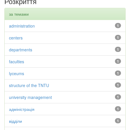
Розкриття
за темами
administration
1
centers
1
departments
1
faculties
1
lyceums
1
structure of the TNTU
1
university management
1
адміністрація
1
відділи
1