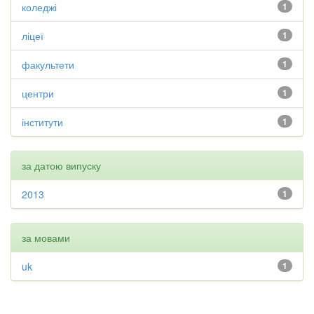
коледжі
1
ліцеї
1
факультети
1
центри
1
інститути
1
за датою випуску
2013
1
за мовами
uk
1