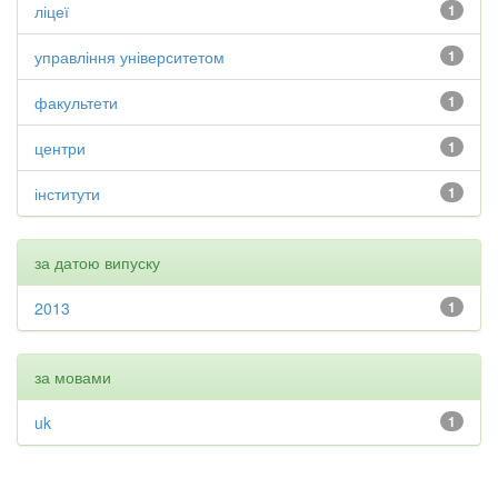
ліцеї
1
управління університетом
1
факультети
1
центри
1
інститути
1
за датою випуску
2013
1
за мовами
uk
1