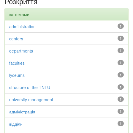
Розкриття
за темами
administration
1
centers
1
departments
1
faculties
1
lyceums
1
structure of the TNTU
1
university management
1
адміністрація
1
відділи
1