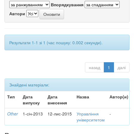
Впорядкування
Автори
Результати 1-1 зі 1 (час пошуку: 0.002 секунди).
назад
1
далі
Знайдені матеріали:
Тип
Дата
Дата
Назва
Автор(и)
випуску
внесення
Other
1-січ-2013
12-лис-2015
Управління
-
університетом