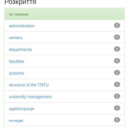
Розкриття
за темами
administration
1
centers
1
departments
1
faculties
1
lyceums
1
structure of the TNTU
1
university management
1
адміністрація
1
коледжі
1