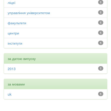
ліцеї
1
управління університетом
1
факультети
1
центри
1
інститути
1
за датою випуску
2013
1
за мовами
uk
1