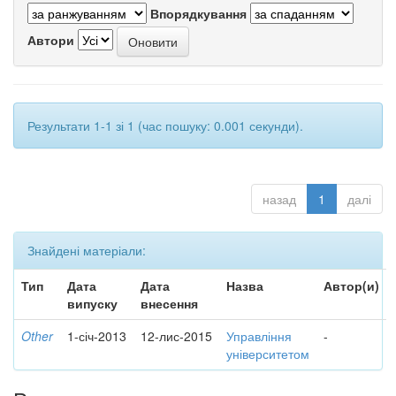
Впорядкування
Автори
Результати 1-1 зі 1 (час пошуку: 0.001 секунди).
назад
1
далі
Знайдені матеріали:
Тип
Дата
Дата
Назва
Автор(и)
випуску
внесення
Other
1-січ-2013
12-лис-2015
Управління
-
університетом