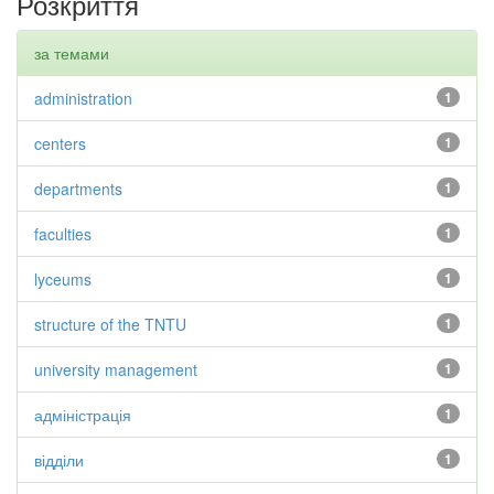
Розкриття
за темами
administration
1
centers
1
departments
1
faculties
1
lyceums
1
structure of the TNTU
1
university management
1
адміністрація
1
відділи
1