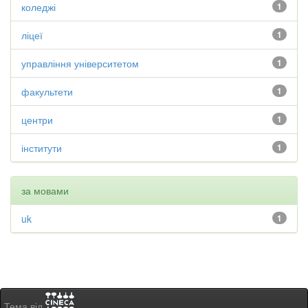
коледжі
1
ліцеї
1
управління університетом
1
факультети
1
центри
1
інститути
1
за мовами
uk
1
Тема від