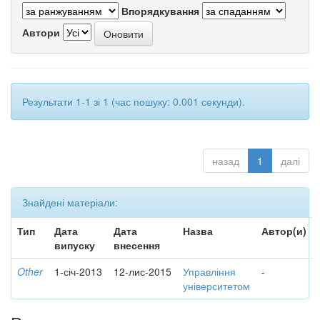
Впорядкування
Автори
Результати 1-1 зі 1 (час пошуку: 0.001 секунди).
назад
1
далі
Знайдені матеріали:
Тип
Дата
Дата
Назва
Автор(и)
випуску
внесення
Other
1-січ-2013
12-лис-2015
Управління
-
університетом