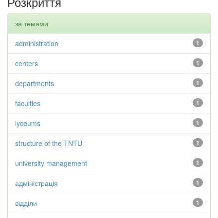
Розкриття
за темами
administration
1
centers
1
departments
1
faculties
1
lyceums
1
structure of the TNTU
1
university management
1
адміністрація
1
відділи
1