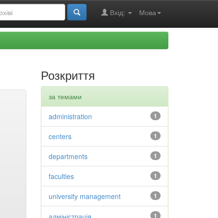
Вхід:
Мова
Розкриття
за темами
administration
1
centers
1
departments
1
faculties
1
university management
1
адміністрація
1