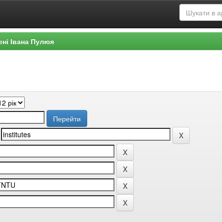
ені Івана Пулюя