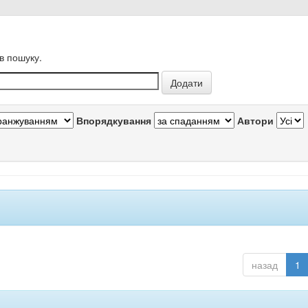
в пошуку.
Впорядкування
Автори
назад
1