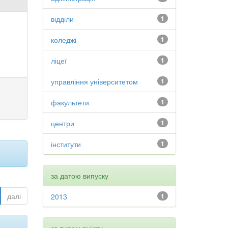
відділи
1
коледжі
1
ліцеї
1
управління університетом
1
факультети
1
центри
1
інститути
1
за датою випуску
далі
2013
1