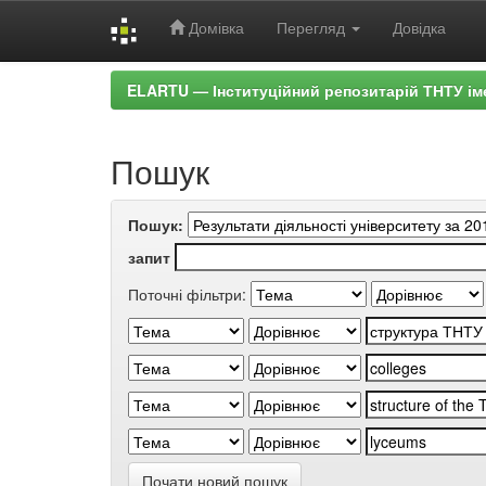
Домівка
Перегляд
Довідка
Skip
ELARTU — Інституційний репозитарій ТНТУ ім
navigation
Пошук
Пошук:
запит
Поточні фільтри:
Почати новий пошук