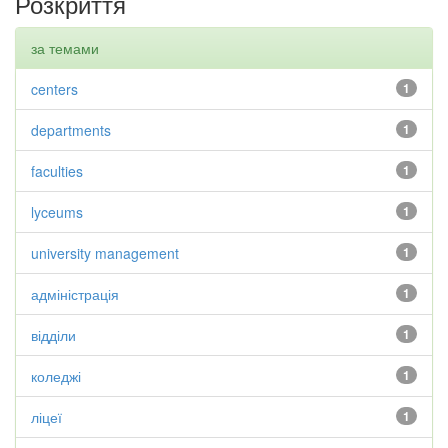
Розкриття
за темами
centers
1
departments
1
faculties
1
lyceums
1
university management
1
адміністрація
1
відділи
1
коледжі
1
ліцеї
1