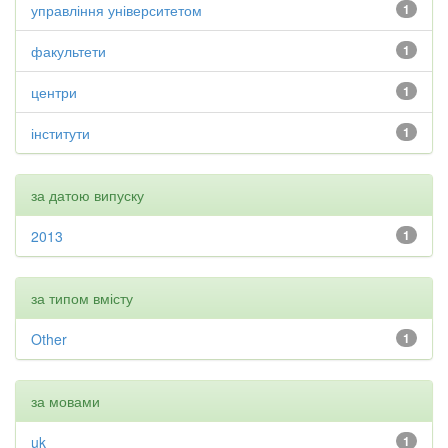
управління університетом
1
факультети
1
центри
1
інститути
1
за датою випуску
2013
1
за типом вмісту
Other
1
за мовами
uk
1