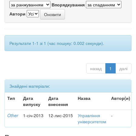
Впорядкування
Автори
Результати 1-1 зі 1 (час пошуку: 0.002 секунди).
назад
1
далі
Знайдені матеріали:
Тип
Дата
Дата
Назва
Автор(и)
випуску
внесення
Other
1-січ-2013
12-лис-2015
Управління
-
університетом