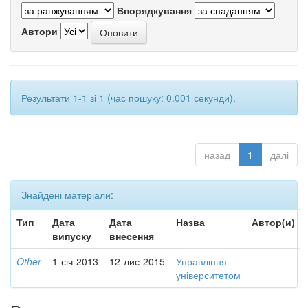
Впорядкування
Автори
Результати 1-1 зі 1 (час пошуку: 0.001 секунди).
назад
1
далі
Знайдені матеріали:
Тип
Дата
Дата
Назва
Автор(и)
випуску
внесення
Other
1-січ-2013
12-лис-2015
Управління
-
університетом