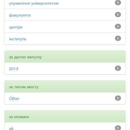
управління університетом
1
факультети
1
центри
1
інститути
1
за датою випуску
2013
1
за типом вмісту
Other
1
за мовами
uk
1