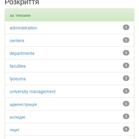
Розкриття
за темами
administration
1
centers
1
departments
1
faculties
1
lyceums
1
university management
1
адміністрація
1
коледжі
1
ліцеї
1