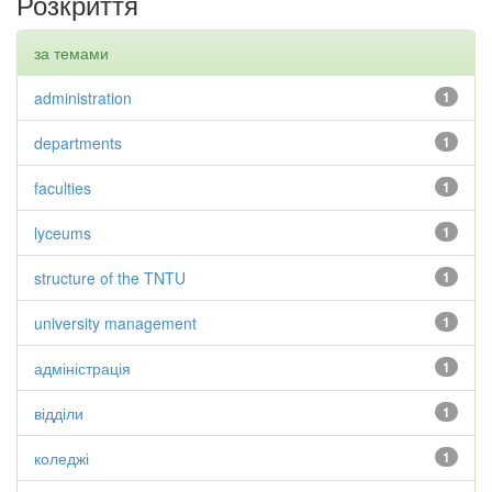
Розкриття
за темами
administration
1
departments
1
faculties
1
lyceums
1
structure of the TNTU
1
university management
1
адміністрація
1
відділи
1
коледжі
1