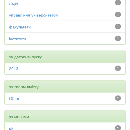
ліцеї
1
управління університетом
1
факультети
1
інститути
1
за датою випуску
2013
1
за типом вмісту
Other
1
за мовами
uk
1