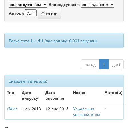
Впорядкування
Автори
Результати 1-1 зі 1 (час пошуку: 0.001 секунди).
назад
1
далі
Знайдені матеріали:
Тип
Дата
Дата
Назва
Автор(и)
випуску
внесення
Other
1-січ-2013
12-лис-2015
Управління
-
університетом