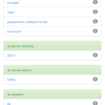
коледжі
1
ліцеї
1
управління університетом
1
інститути
1
за датою випуску
2013
1
за типом вмісту
Other
1
за мовами
uk
1