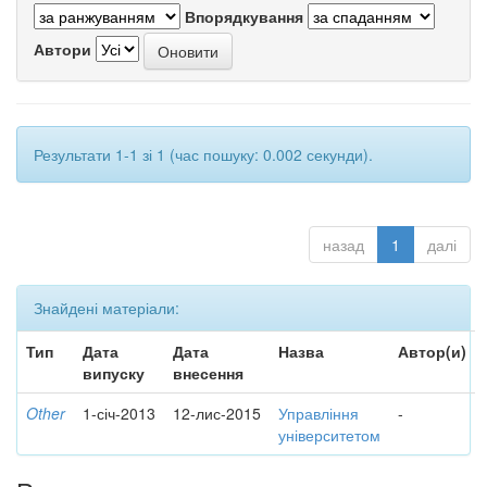
Впорядкування
Автори
Результати 1-1 зі 1 (час пошуку: 0.002 секунди).
назад
1
далі
Знайдені матеріали:
Тип
Дата
Дата
Назва
Автор(и)
випуску
внесення
Other
1-січ-2013
12-лис-2015
Управління
-
університетом