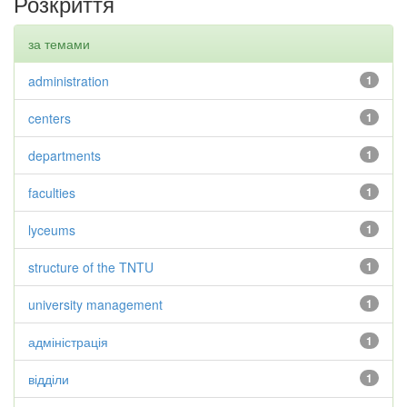
Розкриття
за темами
administration
1
centers
1
departments
1
faculties
1
lyceums
1
structure of the TNTU
1
university management
1
адміністрація
1
відділи
1