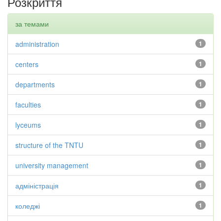
Розкриття
за темами
administration
1
centers
1
departments
1
faculties
1
lyceums
1
structure of the TNTU
1
university management
1
адміністрація
1
коледжі
1