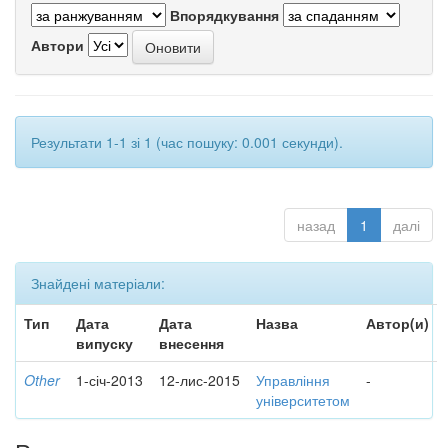
Впорядкування
Автори
Результати 1-1 зі 1 (час пошуку: 0.001 секунди).
назад
1
далі
Знайдені матеріали:
Тип
Дата
Дата
Назва
Автор(и)
випуску
внесення
Other
1-січ-2013
12-лис-2015
Управління
-
університетом