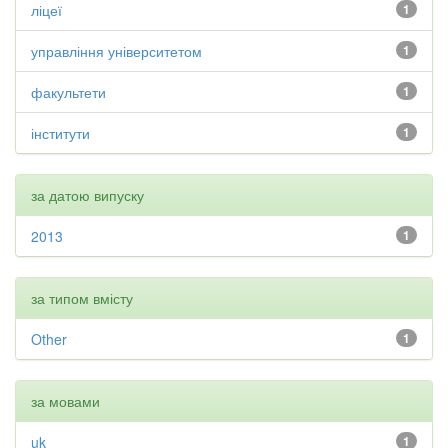
ліцеї
1
управління університетом
1
факультети
1
інститути
1
за датою випуску
2013
1
за типом вмісту
Other
1
за мовами
uk
1