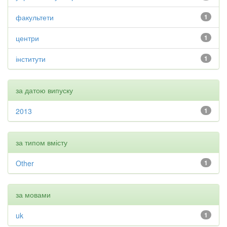
факультети
1
центри
1
інститути
1
за датою випуску
2013
1
за типом вмісту
Other
1
за мовами
uk
1