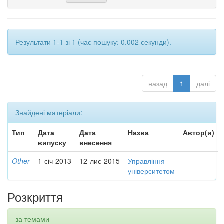
Результати 1-1 зі 1 (час пошуку: 0.002 секунди).
назад
1
далі
Знайдені матеріали:
Тип
Дата
Дата
Назва
Автор(и)
випуску
внесення
Other
1-січ-2013
12-лис-2015
Управління
-
університетом
Розкриття
за темами