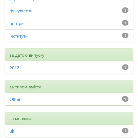
факультети
1
центри
1
інститути
1
за датою випуску
2013
1
за типом вмісту
Other
1
за мовами
uk
1