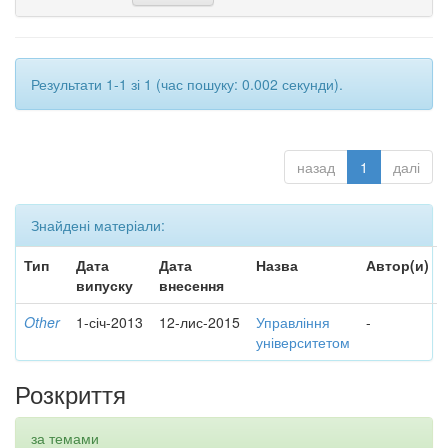
Результати 1-1 зі 1 (час пошуку: 0.002 секунди).
назад
1
далі
Знайдені матеріали:
Тип
Дата
Дата
Назва
Автор(и)
випуску
внесення
Other
1-січ-2013
12-лис-2015
Управління
-
університетом
Розкриття
за темами