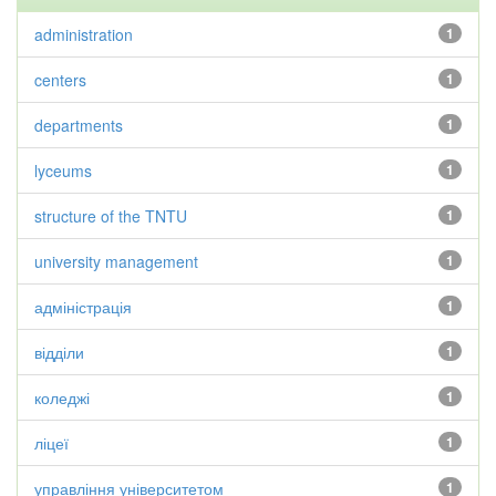
administration
1
centers
1
departments
1
lyceums
1
structure of the TNTU
1
university management
1
адміністрація
1
відділи
1
коледжі
1
ліцеї
1
управління університетом
1