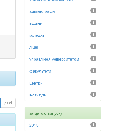
адміністрація
1
відділи
1
коледжі
1
ліцеї
1
управління університетом
1
факультети
1
центри
1
інститути
1
далі
за датою випуску
2013
1