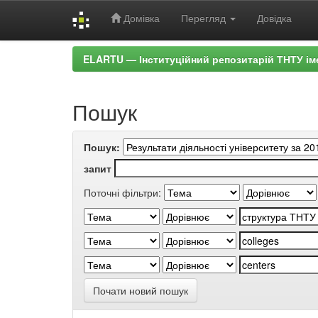
Домівка
Перегляд
Довідка
Skip
ELARTU — Інституційний репозитарій ТНТУ ім
navigation
Пошук
Пошук:
запит
Поточні фільтри:
Почати новий пошук