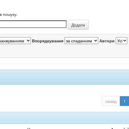
в пошуку.
Впорядкування
Автори
назад
1