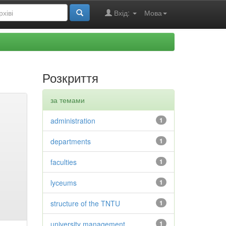
Вхід:
Мова
Розкриття
за темами
administration
1
departments
1
faculties
1
lyceums
1
structure of the TNTU
1
university management
1