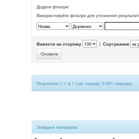
Додати фільтри:
Використовуйте фільтри для уточнення результаті
Вивести на сторінку
|
Сортування
Результати 1-1 зі 1 (час пошуку: 0.001 секунди).
Знайдені матеріали: