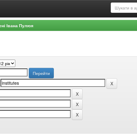
ені Івана Пулюя