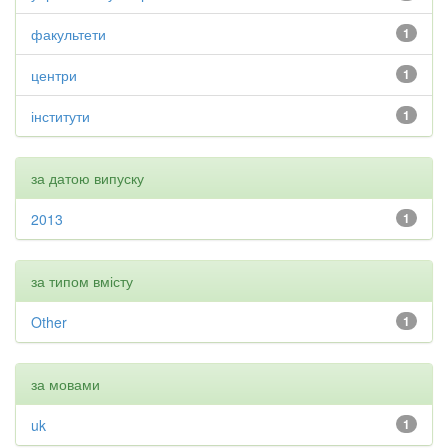
факультети
1
центри
1
інститути
1
за датою випуску
2013
1
за типом вмісту
Other
1
за мовами
uk
1