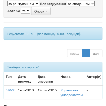
Впорядкування
Автори
Результати 1-1 зі 1 (час пошуку: 0.001 секунди).
назад
1
далі
Знайдені матеріали:
Тип
Дата
Дата
Назва
Автор(и)
випуску
внесення
Other
1-січ-2013
12-лис-2015
Управління
-
університетом