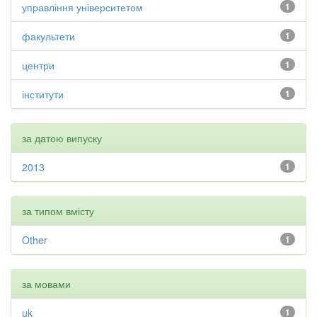
управління університетом
1
факультети
1
центри
1
інститути
1
за датою випуску
2013
1
за типом вмісту
Other
1
за мовами
uk
1