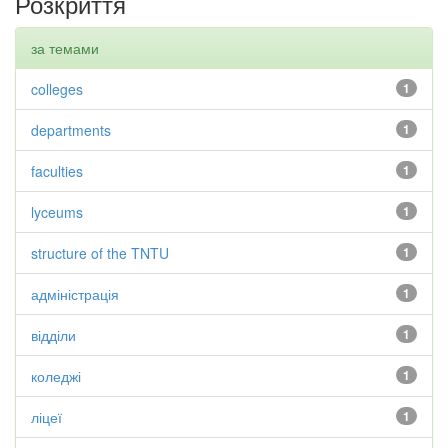
Розкриття
за темами
colleges
1
departments
1
faculties
1
lyceums
1
structure of the TNTU
1
адміністрація
1
відділи
1
коледжі
1
ліцеї
1