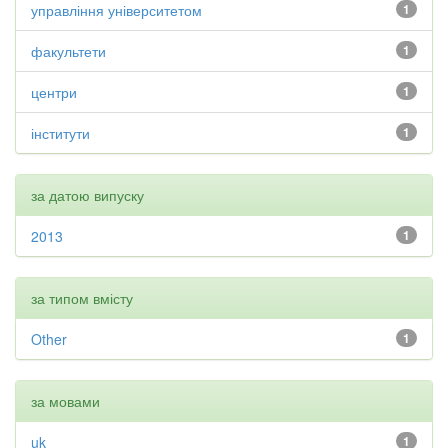
управління університетом
1
факультети
1
центри
1
інститути
1
за датою випуску
2013
1
за типом вмісту
Other
1
за мовами
uk
1