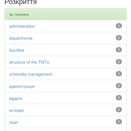
Розкриття
за темами
administration
1
departments
1
faculties
1
structure of the TNTU
1
university management
1
адміністрація
1
відділи
1
коледжі
1
ліцеї
1