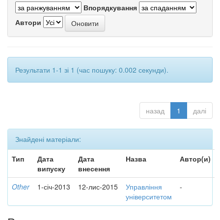
Впорядкування
Автори
Результати 1-1 зі 1 (час пошуку: 0.002 секунди).
назад
1
далі
Знайдені матеріали:
Тип
Дата
Дата
Назва
Автор(и)
випуску
внесення
Other
1-січ-2013
12-лис-2015
Управління
-
університетом