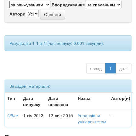
Впорядкування
Автори
Результати 1-1 зі 1 (час пошуку: 0.001 секунди).
назад
1
далі
Знайдені матеріали:
Тип
Дата
Дата
Назва
Автор(и)
випуску
внесення
Other
1-січ-2013
12-лис-2015
Управління
-
університетом