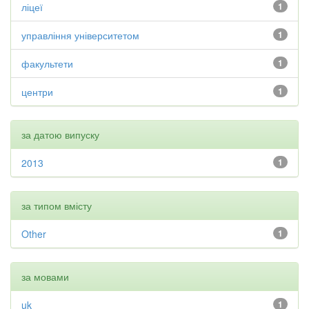
ліцеї
1
управління університетом
1
факультети
1
центри
1
за датою випуску
2013
1
за типом вмісту
Other
1
за мовами
uk
1