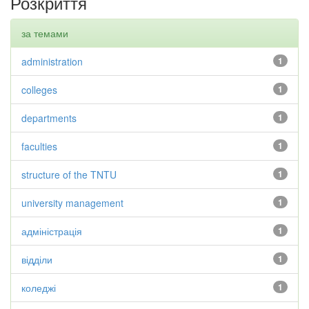
Розкриття
за темами
administration
1
colleges
1
departments
1
faculties
1
structure of the TNTU
1
university management
1
адміністрація
1
відділи
1
коледжі
1