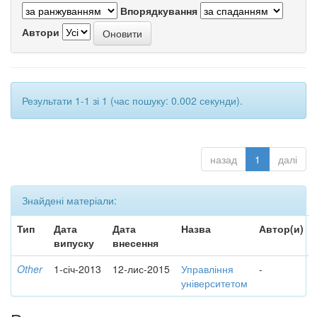
Впорядкування
Автори
Результати 1-1 зі 1 (час пошуку: 0.002 секунди).
назад
1
далі
Знайдені матеріали:
Тип
Дата
Дата
Назва
Автор(и)
випуску
внесення
Other
1-січ-2013
12-лис-2015
Управління
-
університетом