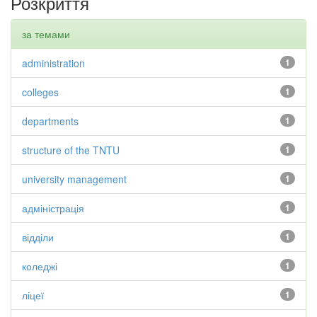
Розкриття
за темами
administration
1
colleges
1
departments
1
structure of the TNTU
1
university management
1
адміністрація
1
відділи
1
коледжі
1
ліцеї
1