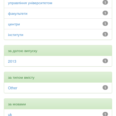
управління університетом
1
факультети
1
центри
1
інститути
1
за датою випуску
2013
1
за типом вмісту
Other
1
за мовами
uk
1