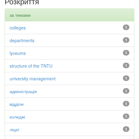
Розкриття
за темами
colleges
1
departments
1
lyceums
1
structure of the TNTU
1
university management
1
адміністрація
1
відділи
1
коледжі
1
ліцеї
1