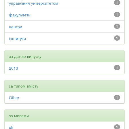
управління університетом
1
факультети
1
центри
1
інститути
1
за датою випуску
2013
1
за типом вмісту
Other
1
за мовами
uk
1