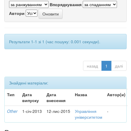
Впорядкування
Автори
Результати 1-1 зі 1 (час пошуку: 0.001 секунди).
назад
1
далі
Знайдені матеріали:
Тип
Дата
Дата
Назва
Автор(и)
випуску
внесення
Other
1-січ-2013
12-лис-2015
Управління
-
університетом