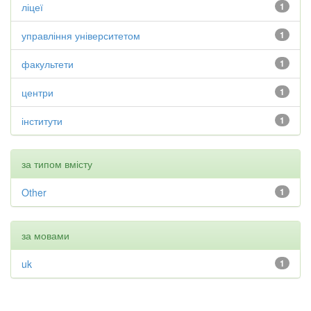
ліцеї
1
управління університетом
1
факультети
1
центри
1
інститути
1
за типом вмісту
Other
1
за мовами
uk
1