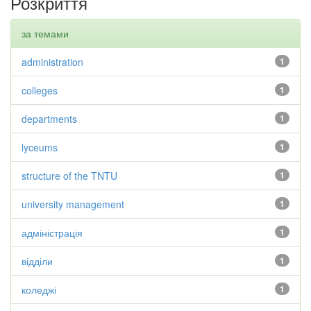
Розкриття
за темами
administration
1
colleges
1
departments
1
lyceums
1
structure of the TNTU
1
university management
1
адміністрація
1
відділи
1
коледжі
1