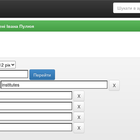
ені Івана Пулюя