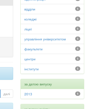
відділи
1
коледжі
1
ліцеї
1
управління університетом
1
факультети
1
центри
1
інститути
1
за датою випуску
далі
2013
1