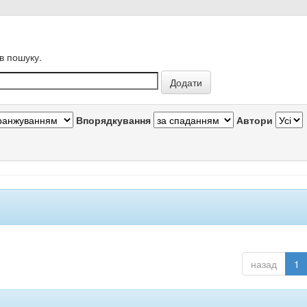
в пошуку.
Впорядкування
Автори
назад
1