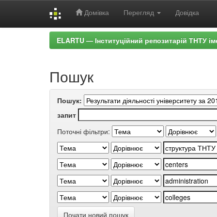
Домівка
Перегляд
Довідка
Skip
ELARTU — Інституційний репозитарій ТНТУ ім
navigation
Пошук
Пошук:
запит
Поточні фільтри:
Почати новий пошук