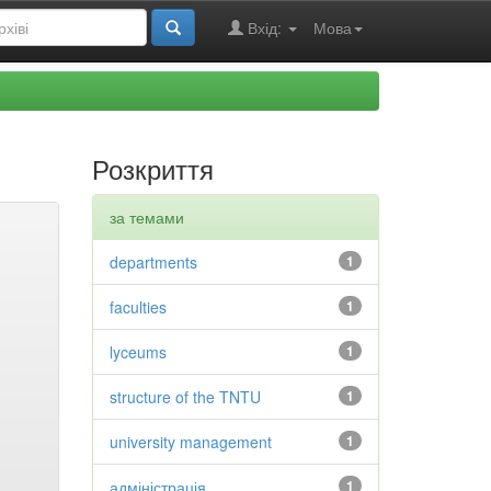
Вхід:
Мова
Розкриття
за темами
departments
1
faculties
1
lyceums
1
structure of the TNTU
1
university management
1
адміністрація
1