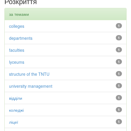
Розкриття
за темами
colleges
1
departments
1
faculties
1
lyceums
1
structure of the TNTU
1
university management
1
відділи
1
коледжі
1
ліцеї
1