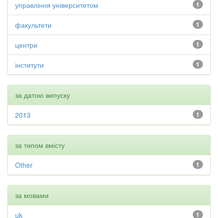
управління університетом
1
факультети
1
центри
1
інститути
1
за датою випуску
2013
1
за типом вмісту
Other
1
за мовами
uk
1