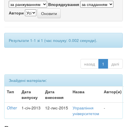
Впорядкування
Автори
Результати 1-1 зі 1 (час пошуку: 0.002 секунди).
назад
1
далі
Знайдені матеріали:
Тип
Дата
Дата
Назва
Автор(и)
випуску
внесення
Other
1-січ-2013
12-лис-2015
Управління
-
університетом