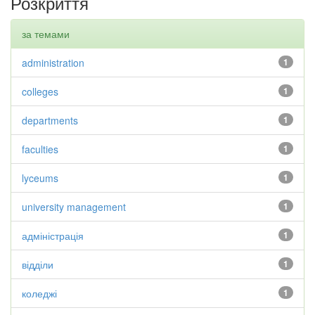
Розкриття
за темами
administration
1
colleges
1
departments
1
faculties
1
lyceums
1
university management
1
адміністрація
1
відділи
1
коледжі
1