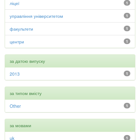
ліцеї
1
управління університетом
1
факультети
1
центри
1
за датою випуску
2013
1
за типом вмісту
Other
1
за мовами
uk
1