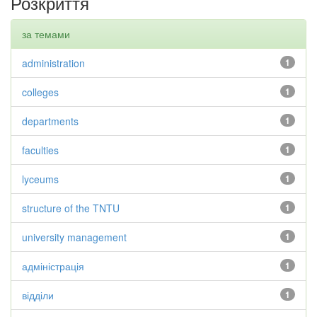
Розкриття
за темами
administration
1
colleges
1
departments
1
faculties
1
lyceums
1
structure of the TNTU
1
university management
1
адміністрація
1
відділи
1