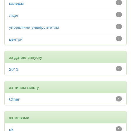
коледжі
1
ліцеї
1
управління університетом
1
центри
1
за датою випуску
2013
1
за типом вмісту
Other
1
за мовами
uk
1