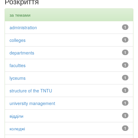
Розкриття
за темами
administration
1
colleges
1
departments
1
faculties
1
lyceums
1
structure of the TNTU
1
university management
1
відділи
1
коледжі
1