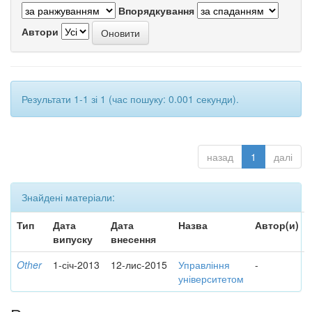
Впорядкування
Автори
Результати 1-1 зі 1 (час пошуку: 0.001 секунди).
назад
1
далі
Знайдені матеріали:
Тип
Дата
Дата
Назва
Автор(и)
випуску
внесення
Other
1-січ-2013
12-лис-2015
Управління
-
університетом