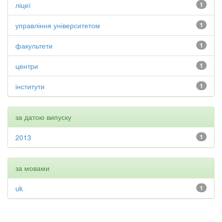
ліцеї
1
управління університетом
1
факультети
1
центри
1
інститути
1
за датою випуску
2013
1
за мовами
uk
1