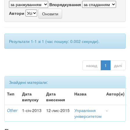
Впорядкування
Автори
Результати 1-1 зі 1 (час пошуку: 0.002 секунди).
назад
1
далі
Знайдені матеріали:
Тип
Дата
Дата
Назва
Автор(и)
випуску
внесення
Other
1-січ-2013
12-лис-2015
Управління
-
університетом