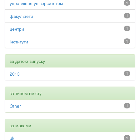
управління університетом
1
факультети
1
центри
1
інститути
1
за датою випуску
2013
1
за типом вмісту
Other
1
за мовами
uk
1