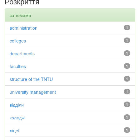
Розкриття
за темами
administration
1
colleges
1
departments
1
faculties
1
structure of the TNTU
1
university management
1
відділи
1
коледжі
1
ліцеї
1