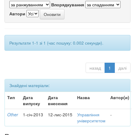
Впорядкування
Автори
Результати 1-1 зі 1 (час пошуку: 0.002 секунди).
назад
1
далі
Знайдені матеріали:
Тип
Дата
Дата
Назва
Автор(и)
випуску
внесення
Other
1-січ-2013
12-лис-2015
Управління
-
університетом