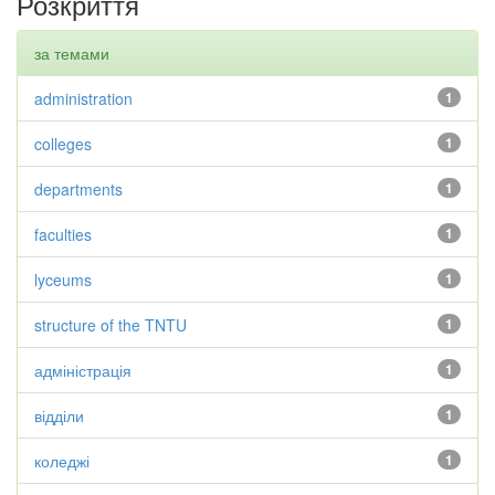
Розкриття
за темами
administration
1
colleges
1
departments
1
faculties
1
lyceums
1
structure of the TNTU
1
адміністрація
1
відділи
1
коледжі
1