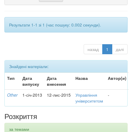
Результати 1-1 зі 1 (час пошуку: 0.002 секунди).
назад
1
далі
Знайдені матеріали:
Тип
Дата
Дата
Назва
Автор(и)
випуску
внесення
Other
1-січ-2013
12-лис-2015
Управління
-
університетом
Розкриття
за темами