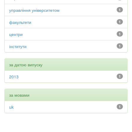
управління університетом
1
факультети
1
центри
1
інститути
1
за датою випуску
2013
1
за мовами
uk
1