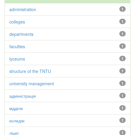
administration
1
colleges
1
departments
1
faculties
1
lyceums
1
structure of the TNTU
1
university management
1
адміністрація
1
відділи
1
коледжі
1
ліцеї
1