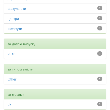
факультети
1
центри
1
інститути
1
за датою випуску
2013
1
за типом вмісту
Other
1
за мовами
uk
1