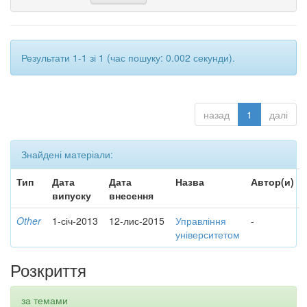
Результати 1-1 зі 1 (час пошуку: 0.002 секунди).
назад
1
далі
Знайдені матеріали:
Тип
Дата
Дата
Назва
Автор(и)
випуску
внесення
Other
1-січ-2013
12-лис-2015
Управління
-
університетом
Розкриття
за темами