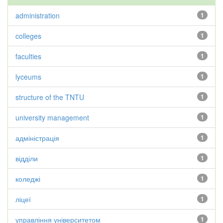
administration
1
colleges
1
faculties
1
lyceums
1
structure of the TNTU
1
university management
1
адміністрація
1
відділи
1
коледжі
1
ліцеї
1
управління університетом
1