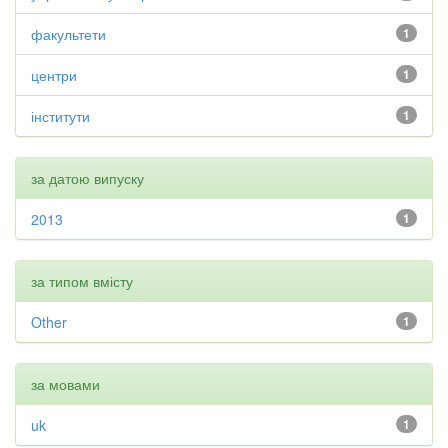
факультети
1
центри
1
інститути
1
за датою випуску
2013
1
за типом вмісту
Other
1
за мовами
uk
1