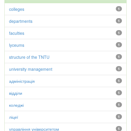
colleges
1
departments
1
faculties
1
lyceums
1
structure of the TNTU
1
university management
1
адміністрація
1
відділи
1
коледжі
1
ліцеї
1
управління університетом
1