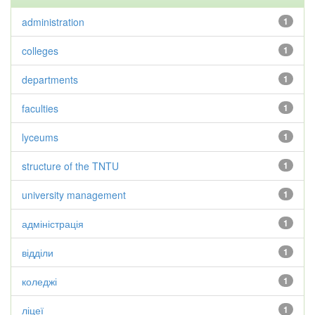
administration
1
colleges
1
departments
1
faculties
1
lyceums
1
structure of the TNTU
1
university management
1
адміністрація
1
відділи
1
коледжі
1
ліцеї
1