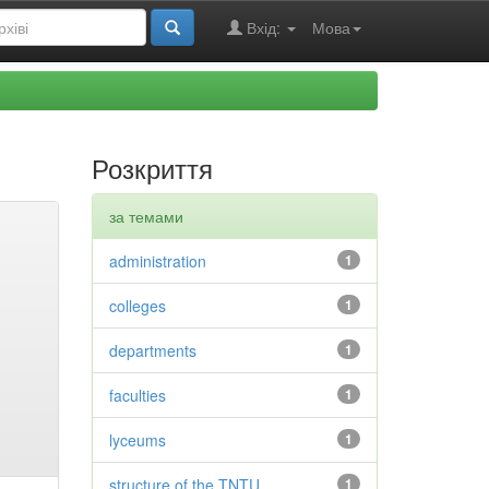
Вхід:
Мова
Розкриття
за темами
administration
1
colleges
1
departments
1
faculties
1
lyceums
1
structure of the TNTU
1