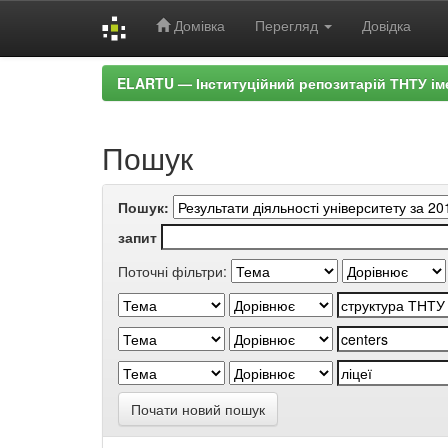
Домівка
Перегляд
Довідка
Skip
ELARTU — Інституційний репозитарій ТНТУ ім
navigation
Пошук
Пошук:
запит
Поточні фільтри:
Почати новий пошук