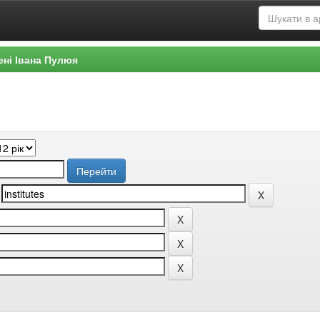
ені Івана Пулюя