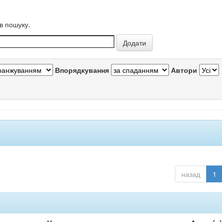
в пошуку.
Впорядкування
Автори
назад
1