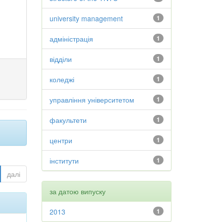
university management
1
адміністрація
1
відділи
1
коледжі
1
управління університетом
1
факультети
1
центри
1
інститути
1
далі
за датою випуску
2013
1