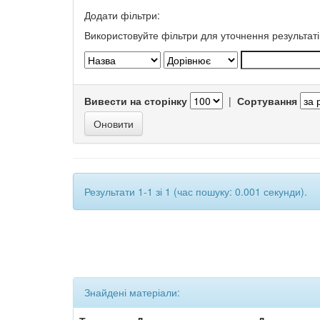
Додати фільтри:
Використовуйте фільтри для уточнення результаті
Вивести на сторінку
|
Сортування
Результати 1-1 зі 1 (час пошуку: 0.001 секунди).
Знайдені матеріали: