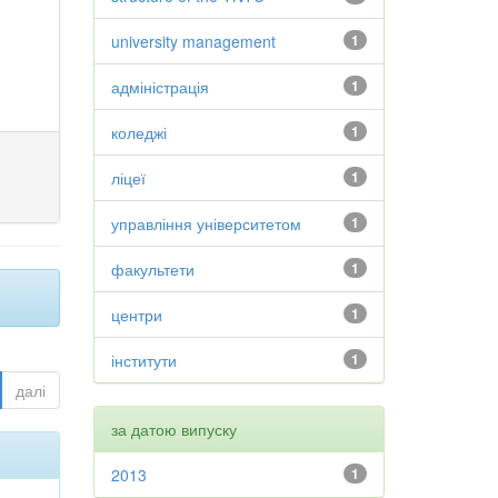
university management
1
адміністрація
1
коледжі
1
ліцеї
1
управління університетом
1
факультети
1
центри
1
інститути
1
далі
за датою випуску
2013
1