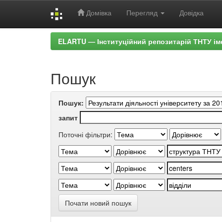
Домівка
Перегляд
Довідка
Skip
ELARTU — Інституційний репозитарій ТНТУ ім
navigation
Пошук
Пошук:
запит
Поточні фільтри:
Почати новий пошук