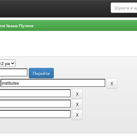
ені Івана Пулюя