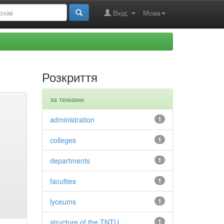
Вхід:
Мова
Розкриття
за темами
administration
1
colleges
1
departments
1
faculties
1
lyceums
1
structure of the TNTU
1