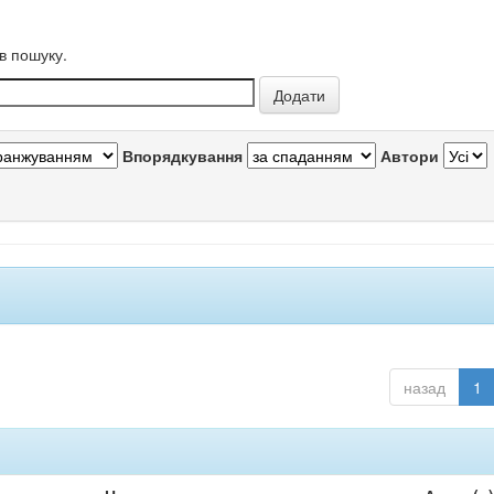
в пошуку.
Впорядкування
Автори
назад
1