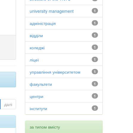
university management
1
адміністрація
1
відділи
1
коледжі
1
ліцеї
1
управління університетом
1
факультети
1
центри
1
далі
інститути
1
за типом вмісту