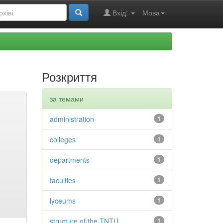
Вхід:
Мова
Розкриття
за темами
administration
1
colleges
1
departments
1
faculties
1
lyceums
1
structure of the TNTU
1