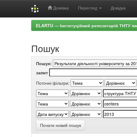
Домівка
Перегляд
Довідка
Skip
ELARTU — Інституційний репозитарій ТНТУ ім
navigation
Пошук
Пошук:
запит
Поточні фільтри:
Почати новий пошук