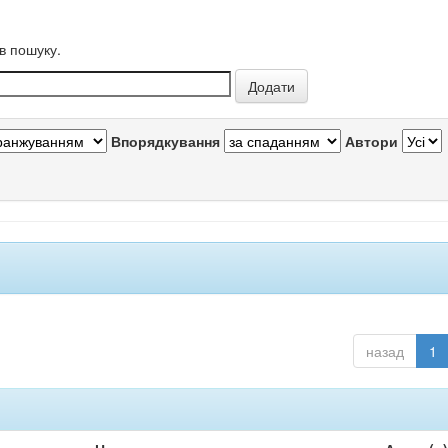
в пошуку.
Впорядкування
Автори
назад
1