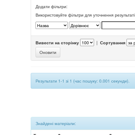
Додати фільтри:
Використовуйте фільтри для уточнення результаті
Вивести на сторінку
|
Сортування
Результати 1-1 зі 1 (час пошуку: 0.001 секунди).
Знайдені матеріали: