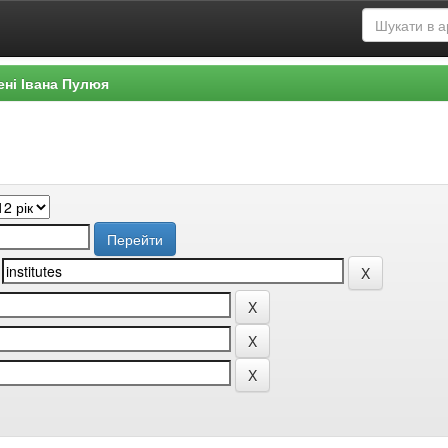
ені Івана Пулюя