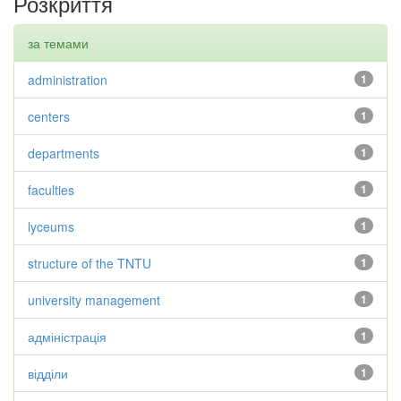
Розкриття
за темами
administration
1
centers
1
departments
1
faculties
1
lyceums
1
structure of the TNTU
1
university management
1
адміністрація
1
відділи
1