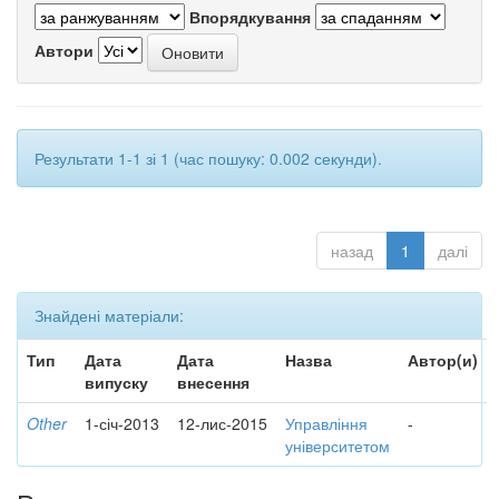
Впорядкування
Автори
Результати 1-1 зі 1 (час пошуку: 0.002 секунди).
назад
1
далі
Знайдені матеріали:
Тип
Дата
Дата
Назва
Автор(и)
випуску
внесення
Other
1-січ-2013
12-лис-2015
Управління
-
університетом