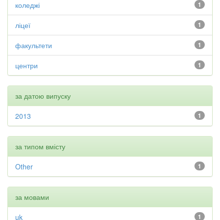
коледжі
1
ліцеї
1
факультети
1
центри
1
за датою випуску
2013
1
за типом вмісту
Other
1
за мовами
uk
1