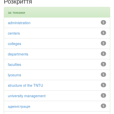
Розкриття
за темами
administration
1
centers
1
colleges
1
departments
1
faculties
1
lyceums
1
structure of the TNTU
1
university management
1
адміністрація
1