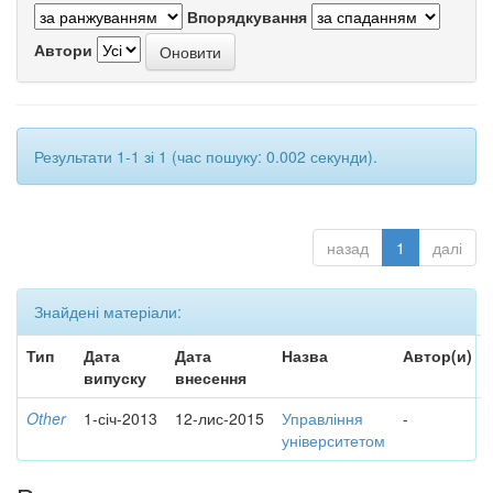
Впорядкування
Автори
Результати 1-1 зі 1 (час пошуку: 0.002 секунди).
назад
1
далі
Знайдені матеріали:
Тип
Дата
Дата
Назва
Автор(и)
випуску
внесення
Other
1-січ-2013
12-лис-2015
Управління
-
університетом