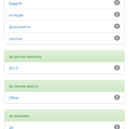
відділи
1
коледжі
1
факультети
1
центри
1
за датою випуску
2013
1
за типом вмісту
Other
1
за мовами
uk
1