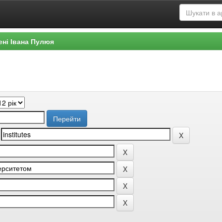
ені Івана Пулюя