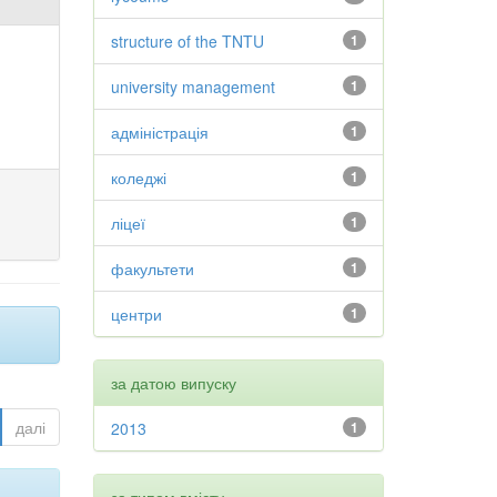
structure of the TNTU
1
university management
1
адміністрація
1
коледжі
1
ліцеї
1
факультети
1
центри
1
за датою випуску
далі
2013
1