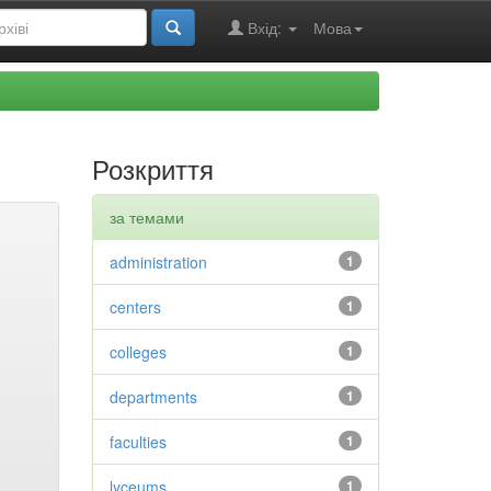
Вхід:
Мова
Розкриття
за темами
administration
1
centers
1
colleges
1
departments
1
faculties
1
lyceums
1