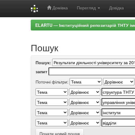
Домівка
Перегляд
Довідка
Skip
ELARTU — Інституційний репозитарій ТНТУ ім
navigation
Пошук
Пошук:
запит
Поточні фільтри:
Почати новий пошук