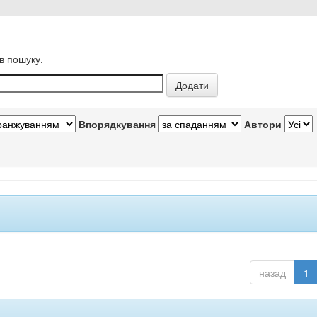
в пошуку.
Впорядкування
Автори
назад
1