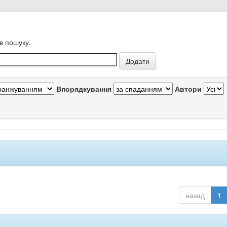
в пошуку.
Впорядкування
Автори
назад
1