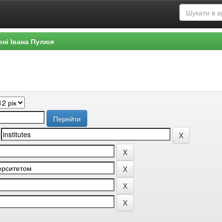
ені Івана Пулюя