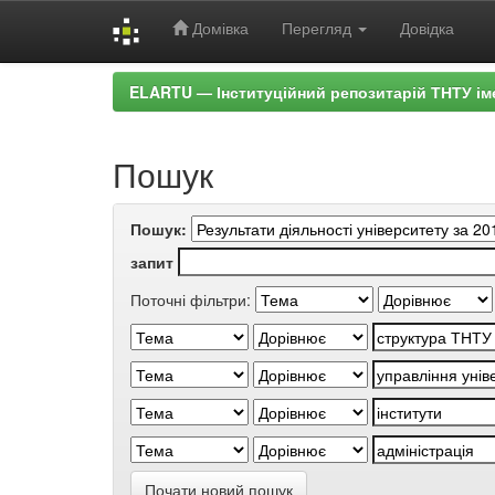
Домівка
Перегляд
Довідка
Skip
ELARTU — Інституційний репозитарій ТНТУ ім
navigation
Пошук
Пошук:
запит
Поточні фільтри:
Почати новий пошук