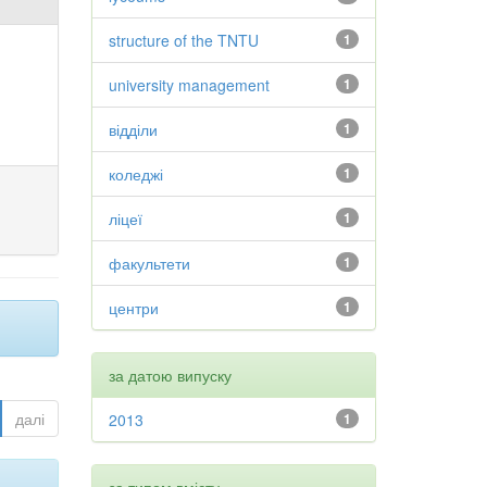
structure of the TNTU
1
university management
1
відділи
1
коледжі
1
ліцеї
1
факультети
1
центри
1
за датою випуску
далі
2013
1