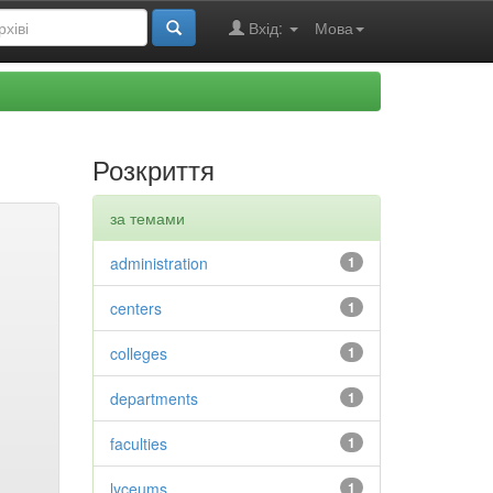
Вхід:
Мова
Розкриття
за темами
administration
1
centers
1
colleges
1
departments
1
faculties
1
lyceums
1