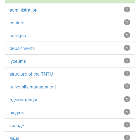
administration
1
centers
1
colleges
1
departments
1
lyceums
1
structure of the TNTU
1
university management
1
адміністрація
1
відділи
1
коледжі
1
ліцеї
1