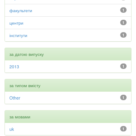
факультети
1
центри
1
інститути
1
за датою випуску
2013
1
за типом вмісту
Other
1
за мовами
uk
1