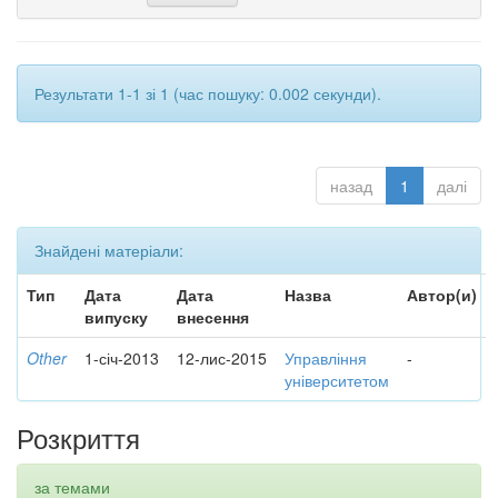
Результати 1-1 зі 1 (час пошуку: 0.002 секунди).
назад
1
далі
Знайдені матеріали:
Тип
Дата
Дата
Назва
Автор(и)
випуску
внесення
Other
1-січ-2013
12-лис-2015
Управління
-
університетом
Розкриття
за темами