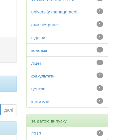
university management
1
адміністрація
1
відділи
1
коледжі
1
ліцеї
1
факультети
1
центри
1
інститути
1
далі
за датою випуску
2013
1