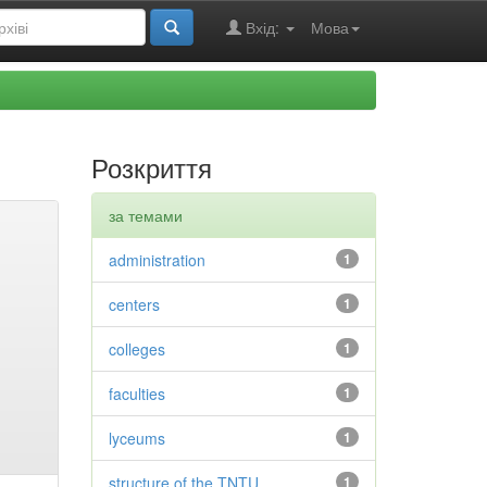
Вхід:
Мова
Розкриття
за темами
administration
1
centers
1
colleges
1
faculties
1
lyceums
1
structure of the TNTU
1