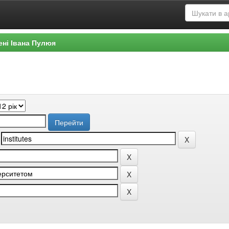
ені Івана Пулюя