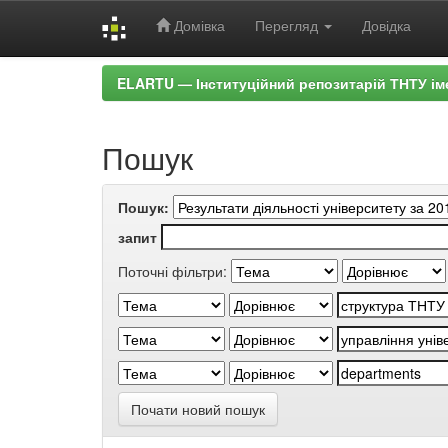
Домівка
Перегляд
Довідка
Skip
ELARTU — Інституційний репозитарій ТНТУ ім
navigation
Пошук
Пошук:
запит
Поточні фільтри:
Почати новий пошук