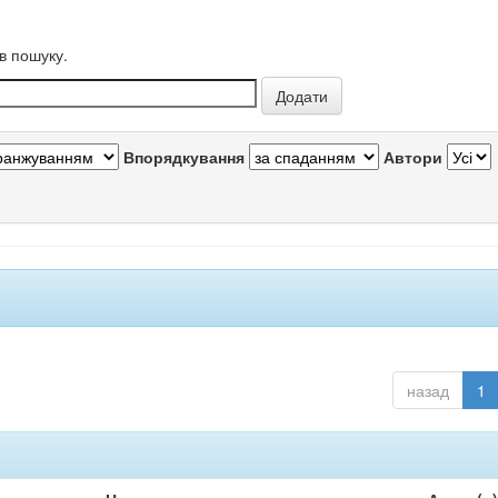
в пошуку.
Впорядкування
Автори
назад
1