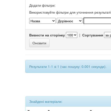
Додати фільтри:
Використовуйте фільтри для уточнення результаті
Вивести на сторінку
|
Сортування
Результати 1-1 зі 1 (час пошуку: 0.001 секунди).
Знайдені матеріали: