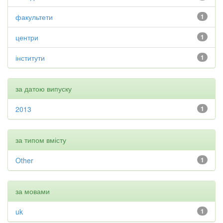
факультети
1
центри
1
інститути
1
за датою випуску
2013
1
за типом вмісту
Other
1
за мовами
uk
1