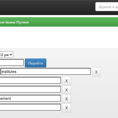
ені Івана Пулюя