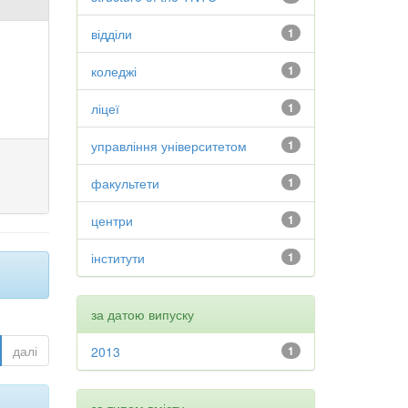
відділи
1
коледжі
1
ліцеї
1
управління університетом
1
факультети
1
центри
1
інститути
1
за датою випуску
далі
2013
1