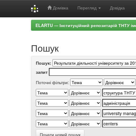
Домівка
Перегляд
Довідка
Skip
ELARTU — Інституційний репозитарій ТНТУ ім
navigation
Пошук
Пошук:
запит
Поточні фільтри:
Почати новий пошук