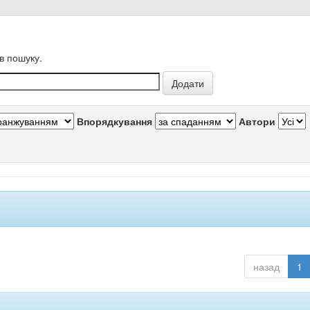
в пошуку.
Впорядкування
Автори
назад
1