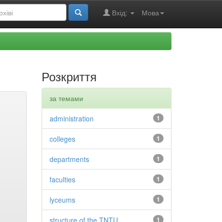
Вхід:
Мова
Розкриття
за темами
administration
1
colleges
1
departments
1
faculties
1
lyceums
1
structure of the TNTU
1