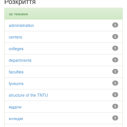
Розкриття
за темами
administration
1
centers
1
colleges
1
departments
1
faculties
1
lyceums
1
structure of the TNTU
1
відділи
1
коледжі
1