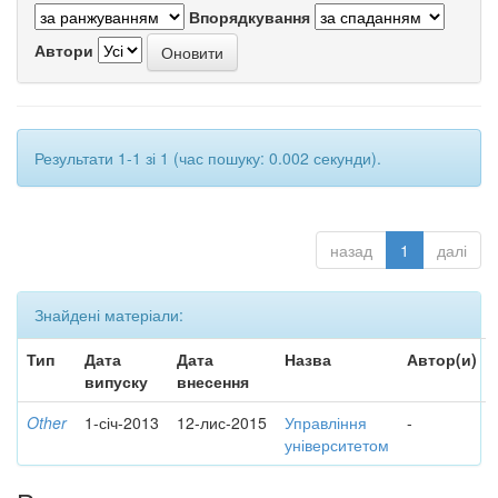
Впорядкування
Автори
Результати 1-1 зі 1 (час пошуку: 0.002 секунди).
назад
1
далі
Знайдені матеріали:
Тип
Дата
Дата
Назва
Автор(и)
випуску
внесення
Other
1-січ-2013
12-лис-2015
Управління
-
університетом