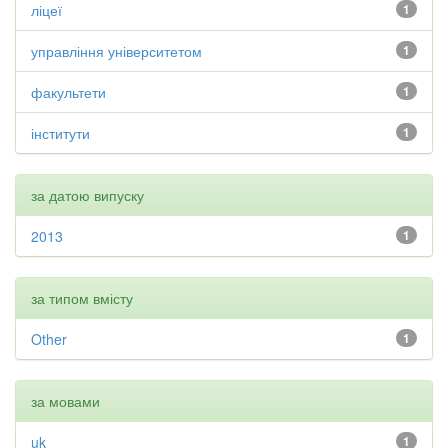
ліцеї
1
управління університетом
1
факультети
1
інститути
1
за датою випуску
2013
1
за типом вмісту
Other
1
за мовами
uk
1