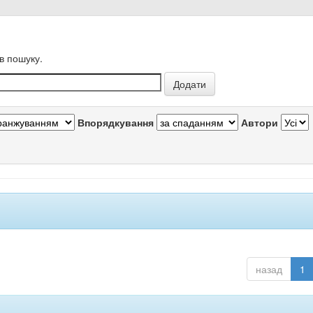
в пошуку.
Впорядкування
Автори
назад
1