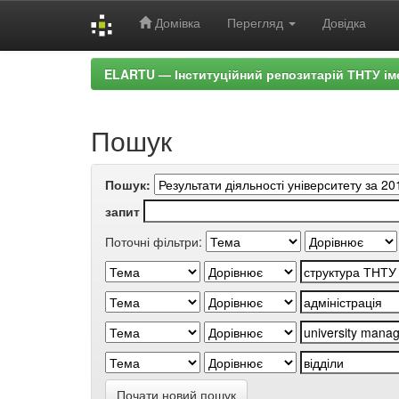
Домівка
Перегляд
Довідка
Skip
ELARTU — Інституційний репозитарій ТНТУ ім
navigation
Пошук
Пошук:
запит
Поточні фільтри:
Почати новий пошук