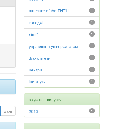
structure of the TNTU
1
коледжі
1
ліцеї
1
управління університетом
1
факультети
1
центри
1
інститути
1
за датою випуску
далі
2013
1