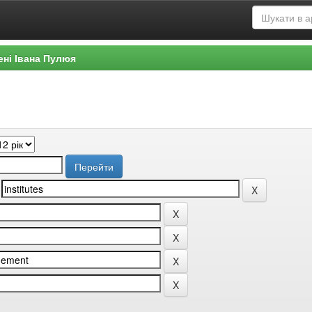
ені Івана Пулюя