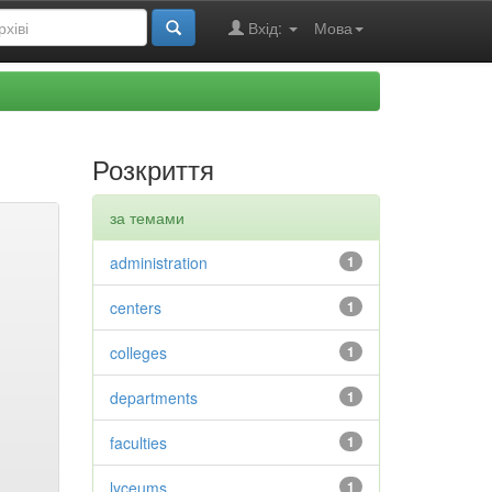
Вхід:
Мова
Розкриття
за темами
administration
1
centers
1
colleges
1
departments
1
faculties
1
lyceums
1