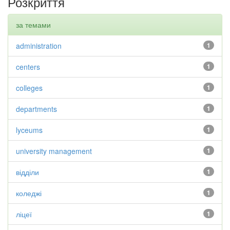
Розкриття
за темами
administration
1
centers
1
colleges
1
departments
1
lyceums
1
university management
1
відділи
1
коледжі
1
ліцеї
1