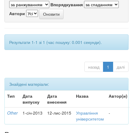
Впорядкування
Автори
Результати 1-1 зі 1 (час пошуку: 0.001 секунди).
назад
1
далі
Знайдені матеріали:
Тип
Дата
Дата
Назва
Автор(и)
випуску
внесення
Other
1-січ-2013
12-лис-2015
Управління
-
університетом