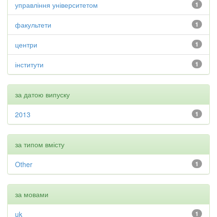
управління університетом
1
факультети
1
центри
1
інститути
1
за датою випуску
2013
1
за типом вмісту
Other
1
за мовами
uk
1