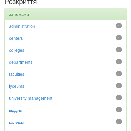
Розкриття
за темами
administration
1
centers
1
colleges
1
departments
1
faculties
1
lyceums
1
university management
1
відділи
1
коледжі
1