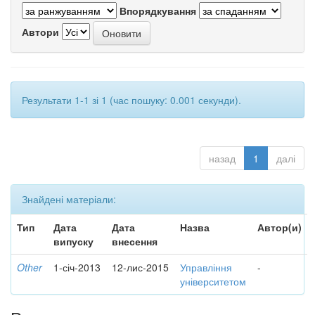
Впорядкування
Автори
Результати 1-1 зі 1 (час пошуку: 0.001 секунди).
назад
1
далі
Знайдені матеріали:
Тип
Дата
Дата
Назва
Автор(и)
випуску
внесення
Other
1-січ-2013
12-лис-2015
Управління
-
університетом