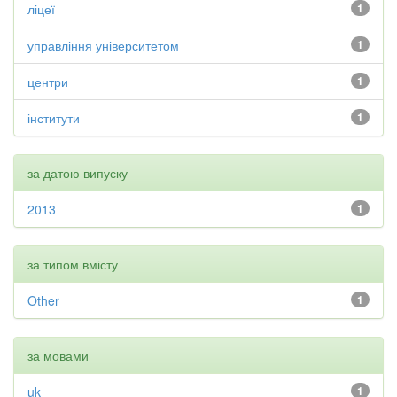
ліцеї
1
управління університетом
1
центри
1
інститути
1
за датою випуску
2013
1
за типом вмісту
Other
1
за мовами
uk
1