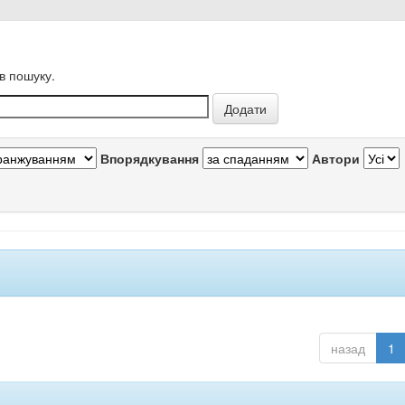
в пошуку.
Впорядкування
Автори
назад
1