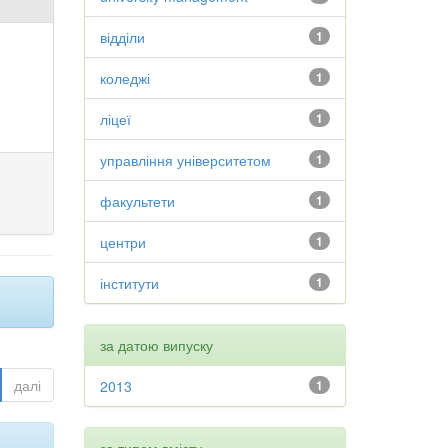
відділи
1
коледжі
1
ліцеї
1
управління університетом
1
факультети
1
центри
1
інститути
1
за датою випуску
далі
2013
1