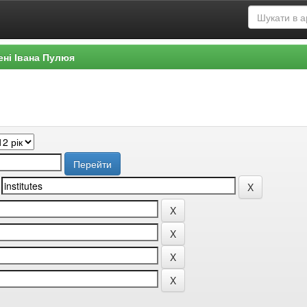
ені Івана Пулюя