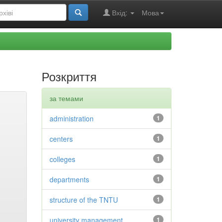
Вхід:
Мова
Розкриття
за темами
administration
1
centers
1
colleges
1
departments
1
structure of the TNTU
1
university management
1