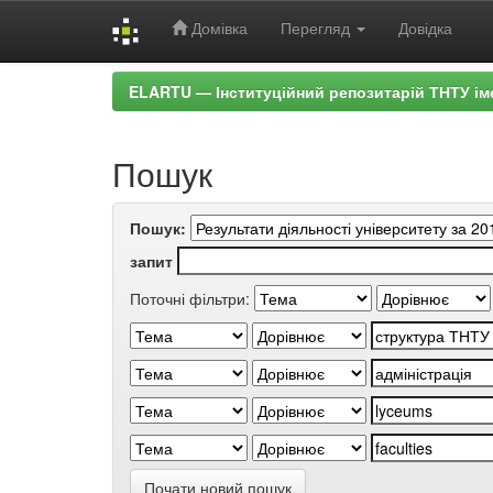
Домівка
Перегляд
Довідка
Skip
ELARTU — Інституційний репозитарій ТНТУ ім
navigation
Пошук
Пошук:
запит
Поточні фільтри:
Почати новий пошук