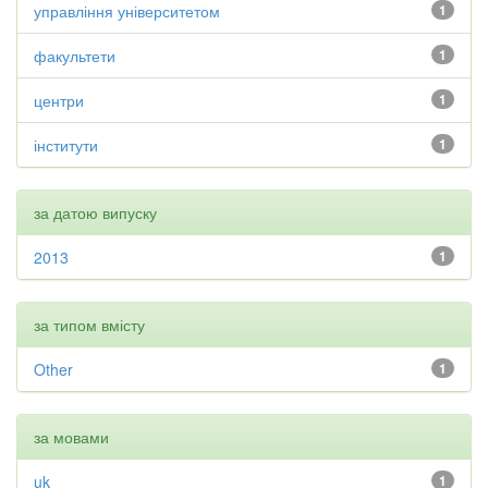
управління університетом
1
факультети
1
центри
1
інститути
1
за датою випуску
2013
1
за типом вмісту
Other
1
за мовами
uk
1