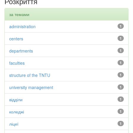
Розкриття
за темами
administration
1
centers
1
departments
1
faculties
1
structure of the TNTU
1
university management
1
відділи
1
коледжі
1
ліцеї
1